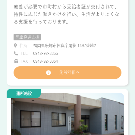
療養が必要で市町村から受給者証が交付されて、
特性に応じた働きかけを行い、生活がよりよくな
る支援を行っております。
児童発達支援
住所
福岡県飯塚市佐與字尾笹 1497番地2
TEL
0948-92-3355
FAX
0948-92-3354
施設詳細へ
通所施設