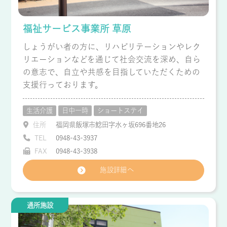
福祉サービス事業所 草原
しょうがい者の方に、リハビリテーションやレク
リエーションなどを通じて社会交流を深め、自ら
の意志で、自立や共感を目指していただくための
支援行っております。
生活介護
日中一時
ショートステイ
住所
福岡県飯塚市鯰田字水ヶ坂696番地26
TEL
0948-43-3937
FAX
0948-43-3938
施設詳細へ
通所施設