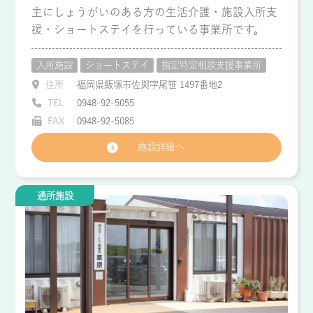
主にしょうがいのある方の生活介護・施設入所支
援・ショートステイを行っている事業所です。
入所施設
ショートステイ
指定特定相談支援事業所
住所
福岡県飯塚市佐與字尾笹 1497番地2
TEL
0948-92-5055
FAX
0948-92-5085
施設詳細へ
通所施設