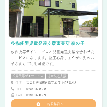
多機能型児童発達支援事業所 森の子
放課後等デイサービスと児童発達支援を合わせた
サービスになります。重症心身しょうがい児のお
子さまもご利用可能です。
放課後等デイサービス
児童発達支援
住所
福岡県飯塚市佐與字尾笹 1497番地2
TEL
0948-96-8388
FAX
0948-96-8389
施設詳細へ