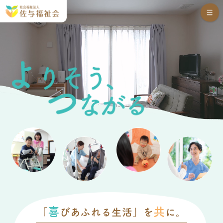
喜
共
「
びあふれる生活」を
に。